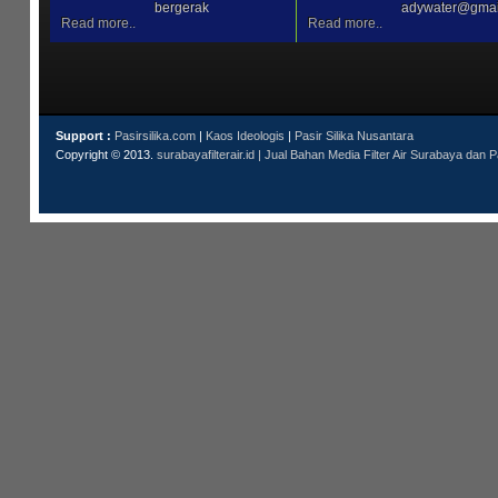
bergerak
adywater@gmai
Read more..
Read more..
Support :
Pasirsilika.com
|
Kaos Ideologis
|
Pasir Silika Nusantara
Copyright © 2013.
surabayafilterair.id | Jual Bahan Media Filter Air Surabaya dan P