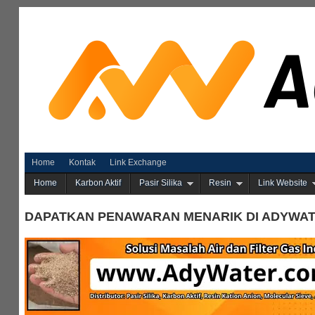
Home
Kontak
Link Exchange
Home
Karbon Aktif
Pasir Silika
Resin
Link Website
DAPATKAN PENAWARAN MENARIK DI ADYWA