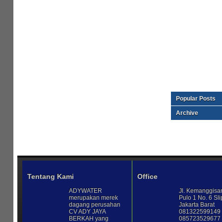
Popular Posts
Archive
Tentang Kami
Office
ADYWATER
Jl. Kemanggisa
merupakan merek
Pulo 1 No. 6 Sli
dagang perusahan
Jakarta Barat
CV ADY JAYA
081322599149 
BERKAH yang
085723529677 