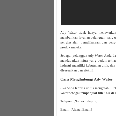
Ady Water tidak hanya menawarkan 
memberikan layanan pelanggan yang u
penginstalan, pemeliharaan, dan pen
produk mereka.
Sebagai pelanggan Ady Water, Anda dap
mendapatkan mitra yang peduli terha
industri memiliki kebutuhan unik, da
disesuaikan dan efektif.
Cara Menghubungi Ady Water
Jika Anda tertarik untuk mengetahui l
Water sebagai
tempat jual filter air d
Telepon: [Nomor Telepon]
Email: [Alamat Email]