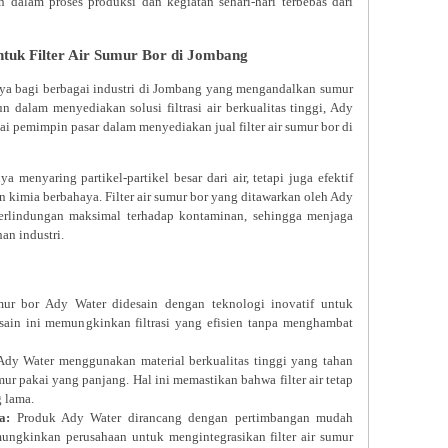
dalam proses produksi dan kegiatan sehari-hari terbebas dari
tuk Filter Air Sumur Bor di Jombang
aya bagi berbagai industri di Jombang yang mengandalkan sumur
 dalam menyediakan solusi filtrasi air berkualitas tinggi, Ady
i pemimpin pasar dalam menyediakan jual filter air sumur bor di
menyaring partikel-partikel besar dari air, tetapi juga efektif
 kimia berbahaya. Filter air sumur bor yang ditawarkan oleh Ady
erlindungan maksimal terhadap kontaminan, sehingga menjaga
an industri.
mur bor Ady Water didesain dengan teknologi inovatif untuk
esain ini memungkinkan filtrasi yang efisien tanpa menghambat
dy Water menggunakan material berkualitas tinggi yang tahan
ur pakai yang panjang. Hal ini memastikan bahwa filter air tetap
g lama.
a:
Produk Ady Water dirancang dengan pertimbangan mudah
mungkinkan perusahaan untuk mengintegrasikan filter air sumur