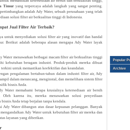
ntuk memastikan ketersediaan air bersih dan berkualitas tinggi,
wa Timur
yang terpercaya adalah langkah yang sangat penting.
ipertimbangkan adalah Ady Water, sebuah perusahaan yang telah
aan solusi filter air berkualitas tinggi di Indonesia.
at Jual Filter Air Terbaik?
a untuk menyediakan solusi filter air yang inovatif dan handal
mur. Berikut adalah beberapa alasan mengapa Ady Water layak
 Water menawarkan berbagai macam filter air berkualitas tinggi
Popular P
i kebutuhan beragam industri. Produk-produk mereka dibuat
terkini untuk memastikan keefektifan dan keandalan.
Archive
ngan pengalaman bertahun-tahun dalam industri filter air, Ady
rampil dalam merancang, menginstal, dan memelihara sistem filter
sifik bisnis Anda.
y Water memahami betapa krusialnya ketersediaan air bersih
ri. Oleh karena itu, mereka menawarkan solusi penyediaan
bisnis Anda tetap berjalan tanpa kendala.
i Ady Water dibangun atas dasar kepuasan pelanggan. Banyak
h mengandalkan Ady Water untuk kebutuhan filter air mereka dan
atas layanan yang diberikan.
r