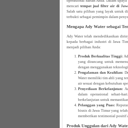
operasional harian Anda. Dalam upaya u
mencari
tempat jual filter air di Ja
Salah satu pilihan yang layak untuk d
terbukti sebagai pemimpin dalam penyedi
Mengapa Ady Water sebagai Temp
Ady Water telah mendedikasikan diriny
kepada berbagai industri di Jawa Ti
menjadi pilihan Anda:
Produk Berkualitas Tinggi:
Ady
yang dirancang untuk memenuh
dengan menggunakan teknologi 
Pengalaman dan Keahlian:
De
Water memiliki tim ahli yang te
air sesuai dengan kebutuhan spe
Penyediaan Berkelanjutan:
Ad
dalam operasional sehari-ha
berkelanjutan untuk memastikan 
Pelanggan yang Puas:
Reputas
bisnis di Jawa Timur yang tela
memberikan testimonial positif 
Produk Unggulan dari Ady Wate