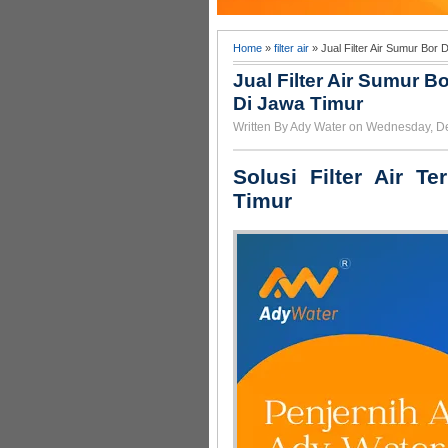
Home
»
filter air
» Jual Filter Air Sumur Bor 
Jual Filter Air Sumur B
Di Jawa Timur
Written By Ady Water on Wednesday, D
Solusi Filter Air T
Timur