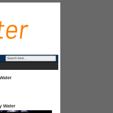
Water
y Water