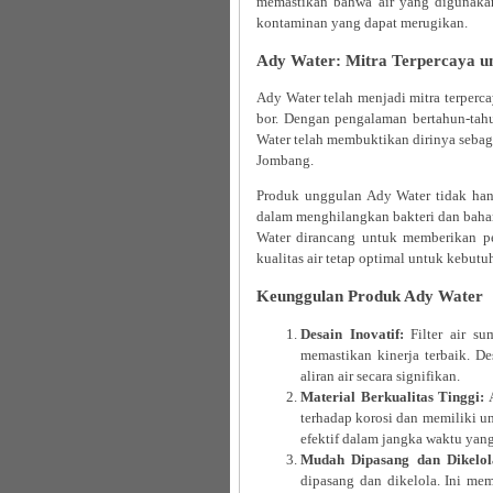
memastikan bahwa air yang digunakan 
kontaminan yang dapat merugikan.
Ady Water: Mitra Terpercaya un
Ady Water telah menjadi mitra terperc
bor. Dengan pengalaman bertahun-tahun
Water telah membuktikan dirinya sebaga
Jombang.
Produk unggulan Ady Water tidak hanya 
dalam menghilangkan bakteri dan bahan
Water dirancang untuk memberikan p
kualitas air tetap optimal untuk kebutuh
Keunggulan Produk Ady Water
Desain Inovatif:
Filter air su
memastikan kinerja terbaik. D
aliran air secara signifikan.
Material Berkualitas Tinggi:
A
terhadap korosi dan memiliki um
efektif dalam jangka waktu yan
Mudah Dipasang dan Dikelol
dipasang dan dikelola. Ini me