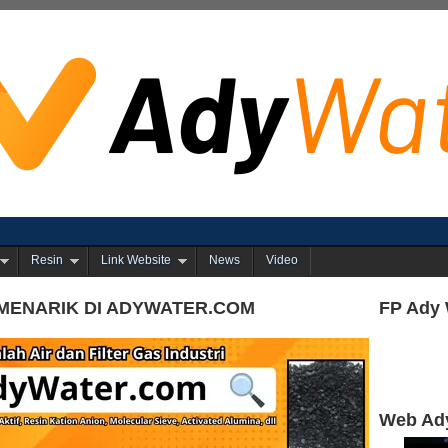
Resin
Link Website
News
Video
MENARIK DI ADYWATER.COM
FP Ady 
Web Ad