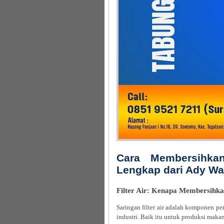
Cara Membersihkan
Lengkap dari Ady Wa
Filter Air: Kenapa Membersihka
Saringan filter air adalah komponen p
industri. Baik itu untuk produksi mak