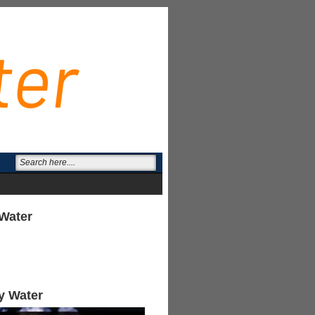
Water
y Water