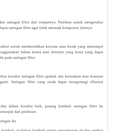
kat saringan filter dari tempatnya. Pastikan untuk mengetahui
epas saringan filter agar tidak merusak komponen lainnya.
 lembut untuk membersihkan kotoran atau kerak yang menempel
 menggunakan bahan kimia atau deterjen yang keras yang dapat
u pada saringan filter.
iksa kondisi saringan filter apakah ada kerusakan atau keausan
ganti. Saringan filter yang rusak dapat mengurangi efisiensi
h dan dalam kondisi baik, pasang kembali saringan filter ke
petunjuk dari produsen.
ringan Air
ng kembali, nyalakan kembali sistem penyaringan air dan periksa