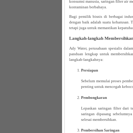
konsumsi manusia, saringan filter air 
kontaminan berbahaya.
Bagi pemilik bisnis di berbagai indust
dengan baik adalah suatu keharusan. T
tetapi juga untuk memastikan kepatuha
Langkah-langkah Membersihkan 
Ady Water, perusahaan spesialis dalam
panduan lengkap untuk membersihkan s
langkah-langkahnya:
Persiapan
Sebelum memulai proses pembersi
penting untuk mencegah keboco
Pembongkaran
Lepaskan saringan filter dari 
saringan dipasang sebelumnya
selesai membersihkan.
Pembersihan Saringan