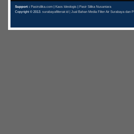
Support :
Pasirsilika.com
|
Kaos Ideologis
|
Pasir Silika Nusantara
Copyright © 2013.
surabayafilterair.id | Jual Bahan Media Filter Air Surabaya dan P