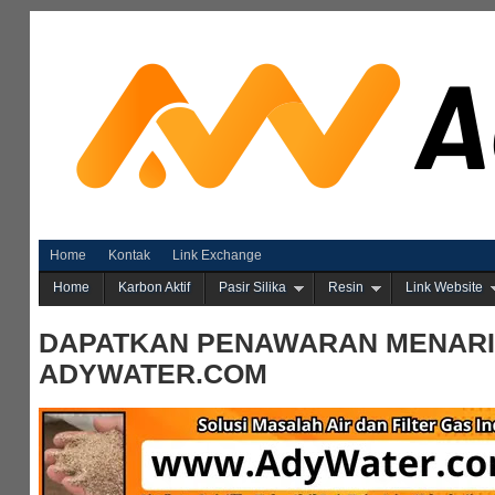
Home
Kontak
Link Exchange
Home
Karbon Aktif
Pasir Silika
Resin
Link Website
DAPATKAN PENAWARAN MENARI
ADYWATER.COM