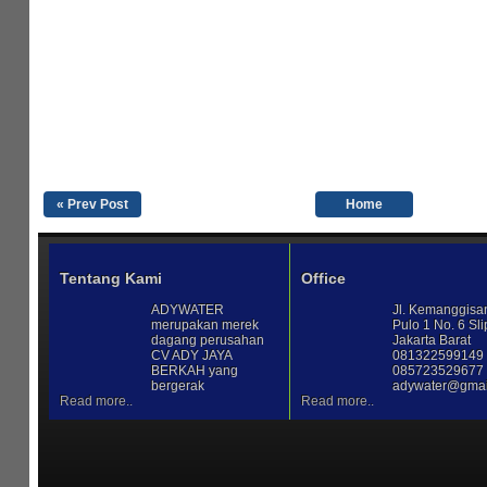
« Prev Post
Home
Tentang Kami
Office
ADYWATER
Jl. Kemanggisa
merupakan merek
Pulo 1 No. 6 Sli
dagang perusahan
Jakarta Barat
CV ADY JAYA
081322599149 
BERKAH yang
085723529677 
bergerak
adywater@gmai
Read more..
Read more..