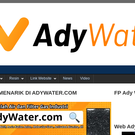
Resin
Link Website
News
Video
MENARIK DI ADYWATER.COM
FP Ady 
Web Ad