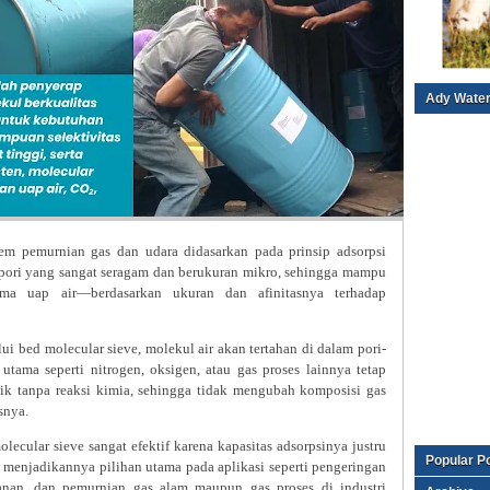
Ady Water
tem pemurnian gas dan udara didasarkan pada prinsip adsorpsi
ur pori yang sangat seragam dan berukuran mikro, sehingga mampu
ama uap air—berdasarkan ukuran dan afinitasnya terhadap
lui bed molecular sieve, molekul air akan tertahan di dalam pori-
utama seperti nitrogen, oksigen, atau gas proses lainnya tetap
fisik tanpa reaksi kimia, sehingga tidak mengubah komposisi gas
snya.
ecular sieve sangat efektif karena kapasitas adsorpsinya justru
Popular P
i menjadikannya pilihan utama pada aplikasi seperti pengeringan
kanan, dan pemurnian gas alam maupun gas proses di industri