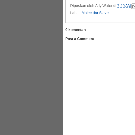
Diposkan oleh
Ady Water
di
7:29 AM
Label:
Molecular Sieve
0 komentar:
Post a Comment