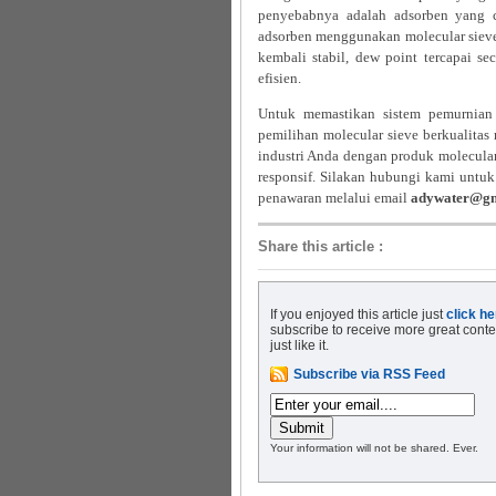
penyebabnya adalah adsorben yang c
adsorben menggunakan molecular sieve 
kembali stabil, dew point tercapai se
efisien.
Untuk memastikan sistem pemurnian 
pemilihan molecular sieve berkualita
industri Anda dengan produk molecular 
responsif. Silakan hubungi kami untuk
penawaran melalui email
adywater@gm
Share this article
:
If you enjoyed this article just
click he
subscribe to receive more great conte
just like it.
Subscribe via RSS Feed
Your information will not be shared. Ever.