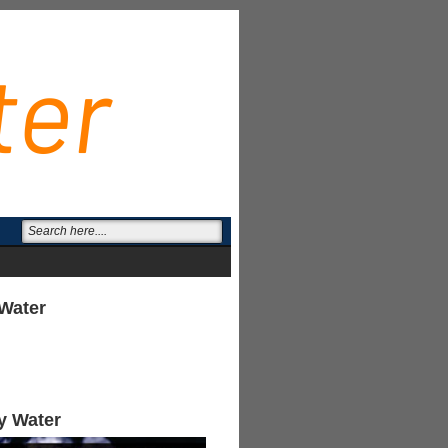
Water
y Water