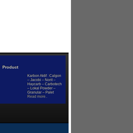
Product
Karbon Aktif : Calgon
– Jacobi – Norit –
Haycarb – Carbotech
– Lokal Powder –
Granular – Palet
Read more..