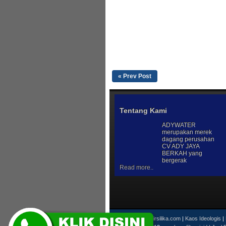
« Prev Post
Tentang Kami
ADYWATER
merupakan merek
dagang perusahan
CV ADY JAYA
BERKAH yang
bergerak
Read more..
Support :
Pasirsilika.com
|
Kaos Ideologis
|