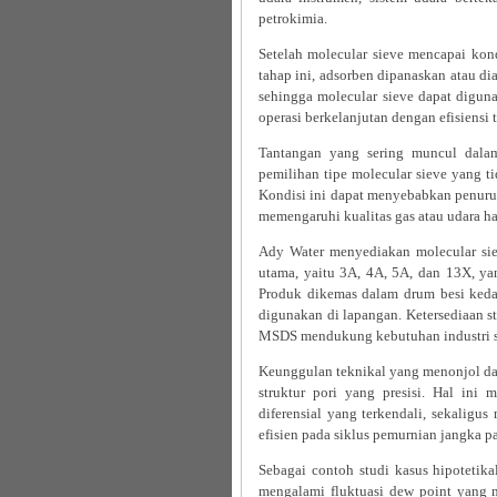
petrokimia.
Setelah molecular sieve mencapai kond
tahap ini, adsorben dipanaskan atau di
sehingga molecular sieve dapat digun
operasi berkelanjutan dengan efisiensi t
Tantangan yang sering muncul dalam
pemilihan tipe molecular sieve yang ti
Kondisi ini dapat menyebabkan penurun
memengaruhi kualitas gas atau udara ha
Ady Water menyediakan molecular sie
utama, yaitu 3A, 4A, 5A, dan 13X, ya
Produk dikemas dalam drum besi keda
digunakan di lapangan. Ketersediaan s
MSDS mendukung kebutuhan industri s
Keunggulan teknikal yang menonjol dar
struktur pori yang presisi. Hal ini 
diferensial yang terkendali, sekaligu
efisien pada siklus pemurnian jangka p
Sebagai contoh studi kasus hipotetikal
mengalami fluktuasi dew point yang m