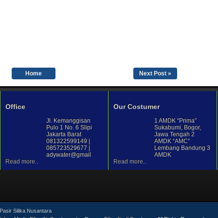
Home
Next Post »
Office
Our Costumer
Jl. Kemanggisan
1 AMDK “Prima”
Pulo 1 No. 6 Slipi
Sukabumi, Bogor,
Jakarta Barat
Jawa Tengah 2
081322599149 |
AMDK “AMC”
085723529677 |
Lembang Bandung 3
adywater@gmail
AMDK
Read more..
Read more..
Pasir Silika Nusantara