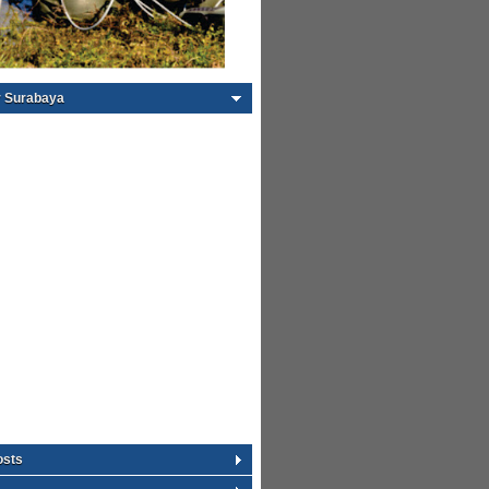
 Surabaya
osts