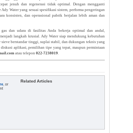
epat jenuh dan regenerasi tidak optimal. Dengan mengganti
Ady Water yang sesuai spesifikasi sistem, performa pengeringan
cara konsisten, dan operasional pabrik berjalan lebih aman dan
gas dan udara di fasilitas Anda bekerja optimal dan andal,
s menjadi langkah krusial. Ady Water siap mendukung kebutuhan
sieve berstandar tinggi, suplai stabil, dan dukungan teknis yang
 diskusi aplikasi, pemilihan tipe yang tepat, maupun permintaan
ail.com
atau telepon
022-7238019
.
Related Articles
re
, or
nt