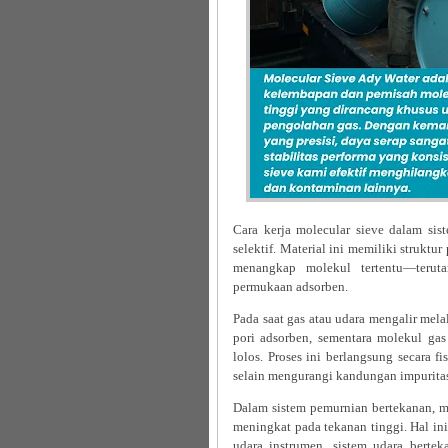
Cara kerja molecular sieve dalam sis
selektif. Material ini memiliki strukt
menangkap molekul tertentu—terut
permukaan adsorben.
Pada saat gas atau udara mengalir mela
pori adsorben, sementara molekul gas 
lolos. Proses ini berlangsung secara 
selain mengurangi kandungan impurita
Dalam sistem pemurnian bertekanan, mol
meningkat pada tekanan tinggi. Hal in
udara instrumen, sistem udara berte