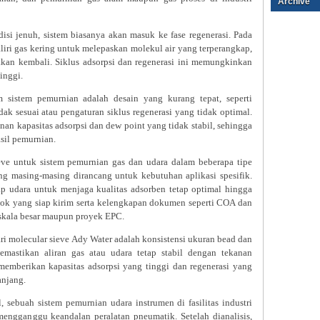
Archive
isi jenuh, sistem biasanya akan masuk ke fase regenerasi. Pada
aliri gas kering untuk melepaskan molekul air yang terperangkap,
akan kembali. Siklus adsorpsi dan regenerasi ini memungkinkan
inggi.
 sistem pemurnian adalah desain yang kurang tepat, seperti
dak sesuai atau pengaturan siklus regenerasi yang tidak optimal.
an kapasitas adsorpsi dan dew point yang tidak stabil, sehingga
sil pemurnian.
ve untuk sistem pemurnian gas dan udara dalam beberapa tipe
ng masing-masing dirancang untuk kebutuhan aplikasi spesifik.
p udara untuk menjaga kualitas adsorben tetap optimal hingga
tok yang siap kirim serta kelengkapan dokumen seperti COA dan
kala besar maupun proyek EPC.
i molecular sieve Ady Water adalah konsistensi ukuran bead dan
memastikan aliran gas atau udara tetap stabil dengan tekanan
s memberikan kapasitas adsorpsi yang tinggi dan regenerasi yang
anjang.
, sebuah sistem pemurnian udara instrumen di fasilitas industri
engganggu keandalan peralatan pneumatik. Setelah dianalisis,