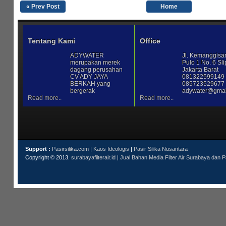
« Prev Post
Home
Tentang Kami
Office
ADYWATER
Jl. Kemanggisa
merupakan merek
Pulo 1 No. 6 Sli
dagang perusahan
Jakarta Barat
CV ADY JAYA
081322599149 
BERKAH yang
085723529677 
bergerak
adywater@gmai
Read more..
Read more..
Support :
Pasirsilika.com
|
Kaos Ideologis
|
Pasir Silika Nusantara
Copyright © 2013.
surabayafilterair.id | Jual Bahan Media Filter Air Surabaya dan P