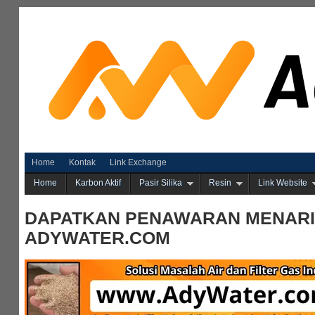
Home
Kontak
Link Exchange
Home
Karbon Aktif
Pasir Silika
Resin
Link Website
DAPATKAN PENAWARAN MENARI
ADYWATER.COM