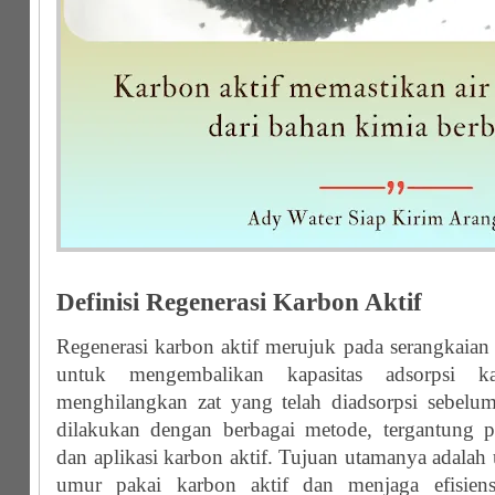
Definisi Regenerasi Karbon Aktif
Regenerasi karbon aktif merujuk pada serangkaian
untuk mengembalikan kapasitas adsorpsi k
menghilangkan zat yang telah diadsorpsi sebelum
dilakukan dengan berbagai metode, tergantung p
dan aplikasi karbon aktif. Tujuan utamanya adala
umur pakai karbon aktif dan menjaga efisiens