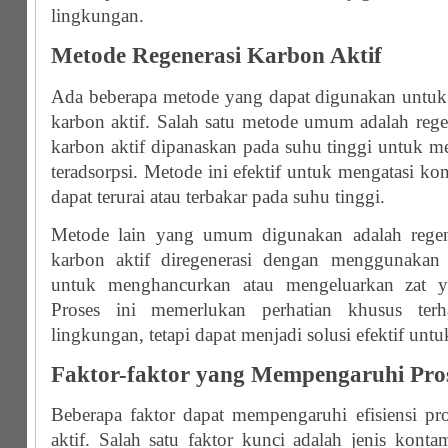
lingkungan.
Metode Regenerasi Karbon Aktif
Ada beberapa metode yang dapat digunakan untuk
karbon aktif. Salah satu metode umum adalah rege
karbon aktif dipanaskan pada suhu tinggi untuk m
teradsorpsi. Metode ini efektif untuk mengatasi k
dapat terurai atau terbakar pada suhu tinggi.
Metode lain yang umum digunakan adalah regen
karbon aktif diregenerasi dengan menggunakan 
untuk menghancurkan atau mengeluarkan zat ya
Proses ini memerlukan perhatian khusus te
lingkungan, tetapi dapat menjadi solusi efektif unt
Faktor-faktor yang Mempengaruhi Pros
Beberapa faktor dapat mempengaruhi efisiensi pro
aktif. Salah satu faktor kunci adalah jenis kont