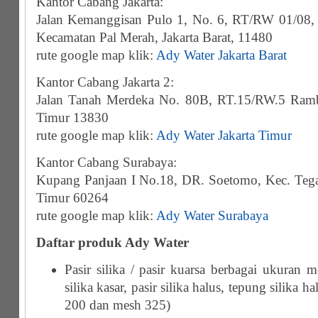
Kantor Cabang Jakarta:
Jalan Kemanggisan Pulo 1, No. 6, RT/RW 01/08, 
Kecamatan Pal Merah, Jakarta Barat, 11480
rute google map klik:
Ady Water Jakarta Barat
Kantor Cabang Jakarta 2:
Jalan Tanah Merdeka No. 80B, RT.15/RW.5 Rambut
Timur 13830
rute google map klik:
Ady Water Jakarta Timur
Kantor Cabang Surabaya:
Kupang Panjaan I No.18, DR. Soetomo, Kec. Tega
Timur 60264
rute google map klik:
Ady Water Surabaya
Daftar produk Ady Water
Pasir silika / pasir kuarsa berbagai ukuran m
silika kasar, pasir silika halus, tepung silika 
200 dan mesh 325)