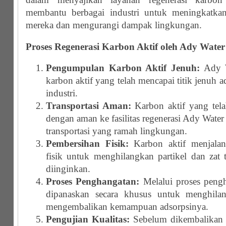
membantu berbagai industri untuk meningkatkan 
mereka dan mengurangi dampak lingkungan.
Proses Regenerasi Karbon Aktif oleh Ady Water
Pengumpulan Karbon Aktif Jenuh:
Ady W
karbon aktif yang telah mencapai titik jenuh ad
industri.
Transportasi Aman:
Karbon aktif yang tela
dengan aman ke fasilitas regenerasi Ady Wat
transportasi yang ramah lingkungan.
Pembersihan Fisik:
Karbon aktif menjalan
fisik untuk menghilangkan partikel dan zat 
diinginkan.
Proses Penghangatan:
Melalui proses pengh
dipanaskan secara khusus untuk menghilang
mengembalikan kemampuan adsorpsinya.
Pengujian Kualitas:
Sebelum dikembalikan k