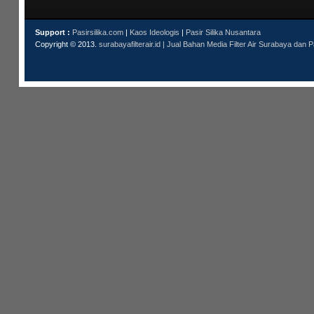
Support :
Pasirsilika.com
|
Kaos Ideologis
|
Pasir Silika Nusantara
Copyright © 2013.
surabayafilterair.id | Jual Bahan Media Filter Air Surabaya dan P