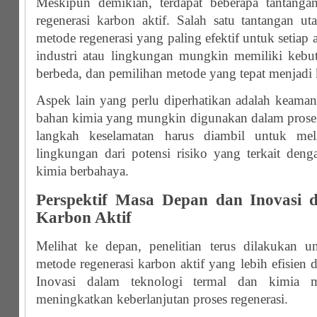
Meskipun demikian, terdapat beberapa tantanga
regenerasi karbon aktif. Salah satu tantangan u
metode regenerasi yang paling efektif untuk setiap ap
industri atau lingkungan mungkin memiliki kebu
berbeda, dan pemilihan metode yang tepat menjadi 
Aspek lain yang perlu diperhatikan adalah keam
bahan kimia yang mungkin digunakan dalam proses
langkah keselamatan harus diambil untuk mel
lingkungan dari potensi risiko yang terkait de
kimia berbahaya.
Perspektif Masa Depan dan Inovasi 
Karbon Aktif
Melihat ke depan, penelitian terus dilakukan
metode regenerasi karbon aktif yang lebih efisien
Inovasi dalam teknologi termal dan kimia 
meningkatkan keberlanjutan proses regenerasi.