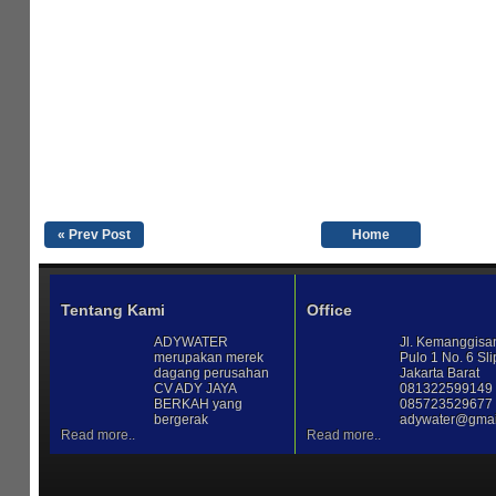
« Prev Post
Home
Tentang Kami
Office
ADYWATER
Jl. Kemanggisa
merupakan merek
Pulo 1 No. 6 Sli
dagang perusahan
Jakarta Barat
CV ADY JAYA
081322599149 
BERKAH yang
085723529677 
bergerak
adywater@gmai
Read more..
Read more..