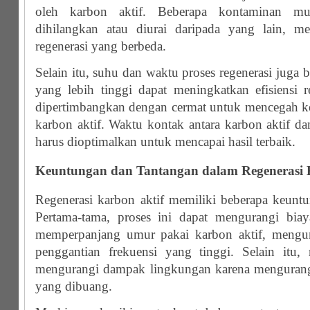
oleh karbon aktif. Beberapa kontaminan m
dihilangkan atau diurai daripada yang lain, m
regenerasi yang berbeda.
Selain itu, suhu dan waktu proses regenerasi juga 
yang lebih tinggi dapat meningkatkan efisiensi re
dipertimbangkan dengan cermat untuk mencegah ke
karbon aktif. Waktu kontak antara karbon aktif da
harus dioptimalkan untuk mencapai hasil terbaik.
Keuntungan dan Tantangan dalam Regenerasi 
Regenerasi karbon aktif memiliki beberapa keuntu
Pertama-tama, proses ini dapat mengurangi biay
memperpanjang umur pakai karbon aktif, mengu
penggantian frekuensi yang tinggi. Selain itu, 
mengurangi dampak lingkungan karena mengurangi
yang dibuang.