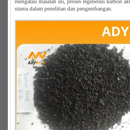
mengatasi masalah ini, proses regenerasi karbon akt
utama dalam penelitian dan pengembangan.